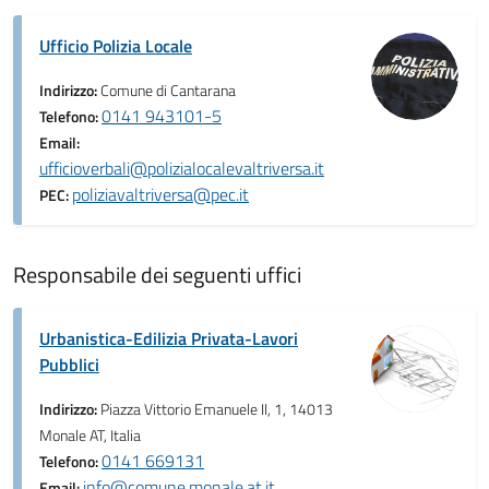
Ufficio Polizia Locale
Indirizzo:
Comune di Cantarana
0141 943101-5
Telefono:
Email:
ufficioverbali@polizialocalevaltriversa.it
poliziavaltriversa@pec.it
PEC:
Responsabile dei seguenti uffici
Urbanistica-Edilizia Privata-Lavori
Pubblici
Indirizzo:
Piazza Vittorio Emanuele II, 1, 14013
Monale AT, Italia
0141 669131
Telefono:
info@comune.monale.at.it
Email: