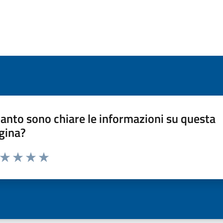
anto sono chiare le informazioni su questa
gina?
a da 1 a 5 stelle la pagina
ta 1 stelle su 5
Valuta 2 stelle su 5
Valuta 3 stelle su 5
Valuta 4 stelle su 5
Valuta 5 stelle su 5