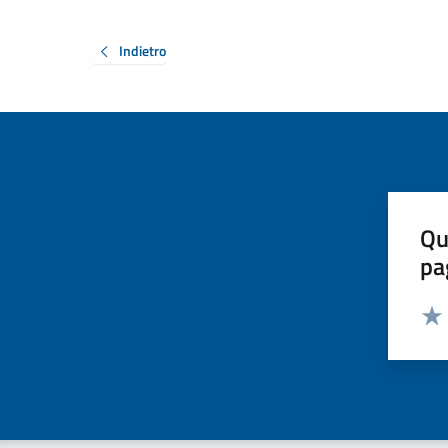
Indietro
Qu
pa
Valut
Valu