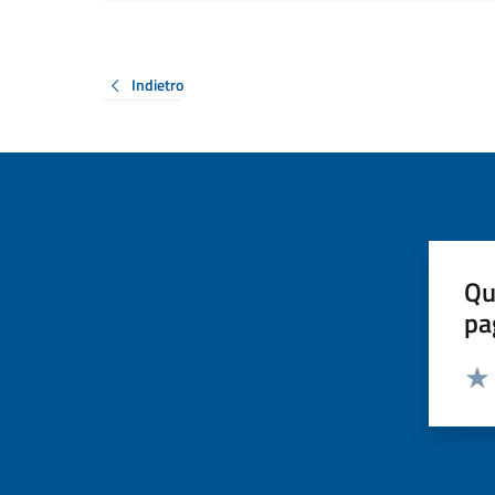
Indietro
Qu
pa
Valut
Valu