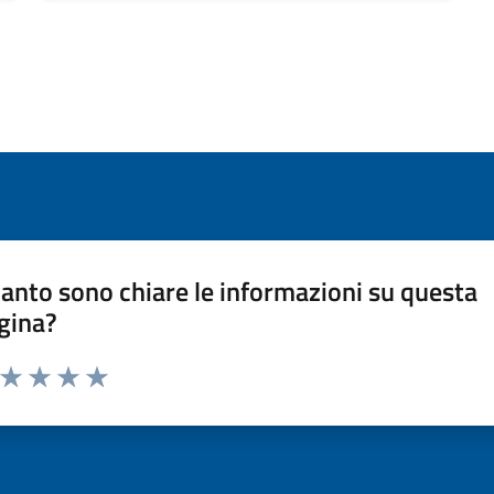
anto sono chiare le informazioni su questa
gina?
a da 1 a 5 stelle la pagina
ta 1 stelle su 5
Valuta 2 stelle su 5
Valuta 3 stelle su 5
Valuta 4 stelle su 5
Valuta 5 stelle su 5